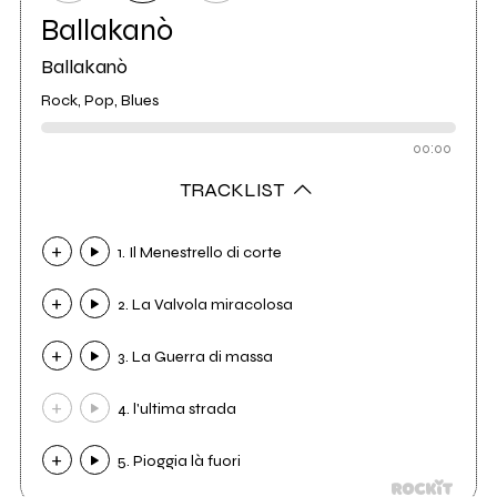
Ballakanò
Ballakanò
Rock, Pop, Blues
00:00
TRACKLIST
1. Il Menestrello di corte
2. La Valvola miracolosa
3. La Guerra di massa
4. l'ultima strada
5. Pioggia là fuori