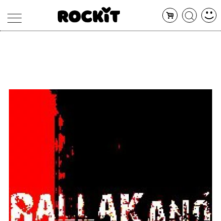
MAGAZINE
DATABASE
ARTICOLI
CONCERTI
ARTISTI
SHOP
RADIO