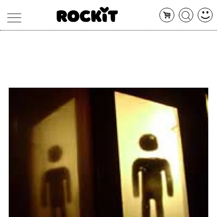
MAGAZINE
DATABASE
ARTICOLI
CONCERTI
ARTISTI
SHOP
RADIO