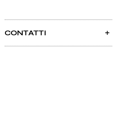
CONTATTI
Ancora nessun utente amministra questa pagina,
puoi farlo tu.
Richiedi la gestione