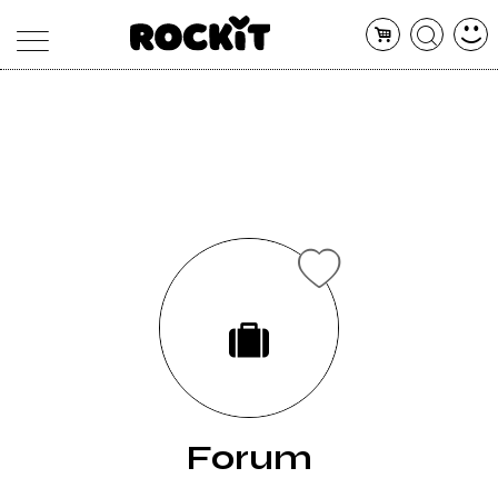
MAGAZINE
DATABASE
ARTICOLI
CONCERTI
ARTISTI
SHOP
RADIO
Forum