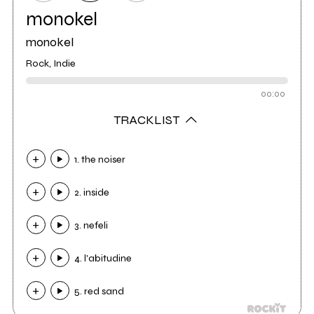
monokel
monokel
Rock, Indie
00:00
TRACKLIST
1. the noiser
2. inside
3. nefeli
4. l'abitudine
5. red sand