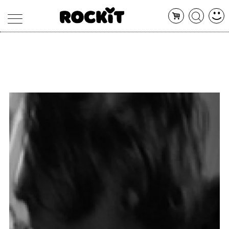
MAGAZINE
DATABASE
ARTICOLI
CONCERTI
ARTISTI
SHOP
RADIO