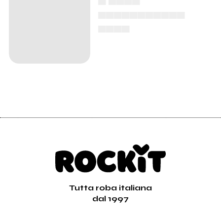
▄▄▄▄▄▄▄▄▄▄▄
▄▄▄▄
Tutta roba italiana
dal 1997