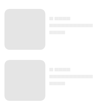
▄ ▄▄▄▄
▄▄▄▄▄▄▄▄▄▄▄
▄▄▄▄
▄ ▄▄▄▄
▄▄▄▄▄▄▄▄▄▄▄
▄▄▄▄