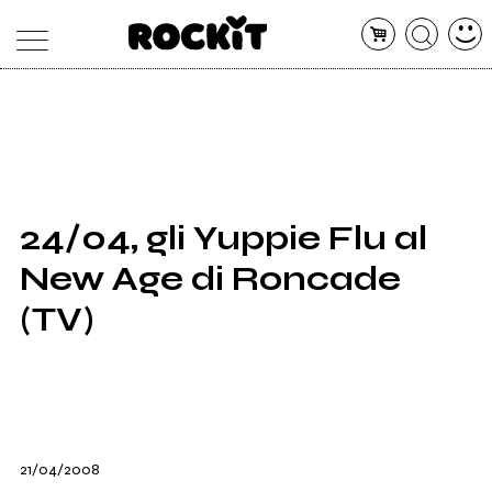
MAGAZINE
DATABASE
ARTICOLI
CONCERTI
ARTISTI
SHOP
24/04, gli Yuppie Flu al
RADIO
New Age di Roncade
(TV)
21/04/2008