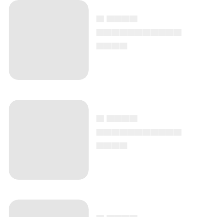
▄ ▄▄▄▄
▄▄▄▄▄▄▄▄▄▄▄
▄▄▄▄
▄ ▄▄▄▄
▄▄▄▄▄▄▄▄▄▄▄
▄▄▄▄
▄ ▄▄▄▄