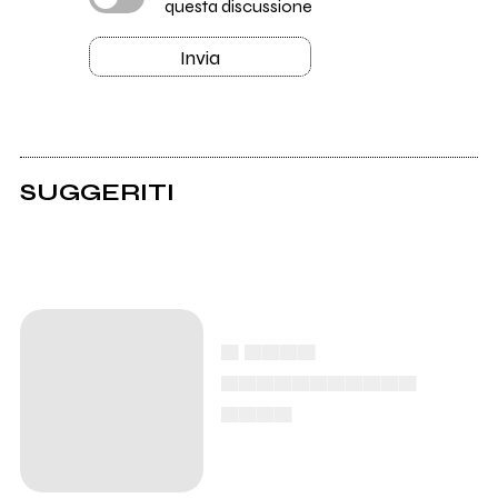
questa discussione
Invia
SUGGERITI
▄ ▄▄▄▄
▄▄▄▄▄▄▄▄▄▄▄
▄▄▄▄