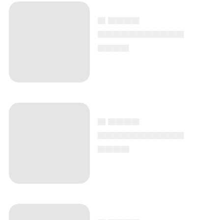
▄ ▄▄▄▄
▄▄▄▄▄▄▄▄▄▄▄
▄▄▄▄
▄ ▄▄▄▄
▄▄▄▄▄▄▄▄▄▄▄
▄▄▄▄
▄ ▄▄▄▄