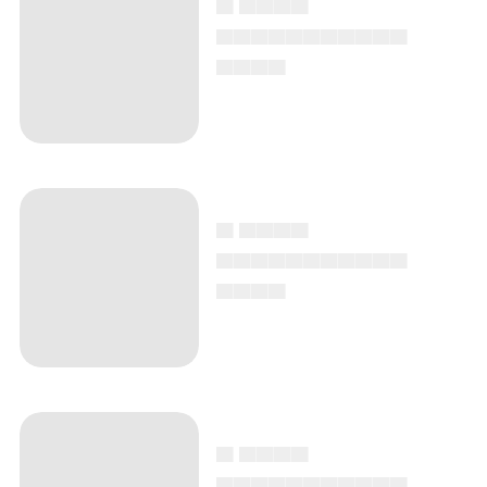
▄▄▄▄▄▄▄▄▄▄▄
▄▄▄▄
▄ ▄▄▄▄
▄▄▄▄▄▄▄▄▄▄▄
▄▄▄▄
▄ ▄▄▄▄
▄▄▄▄▄▄▄▄▄▄▄