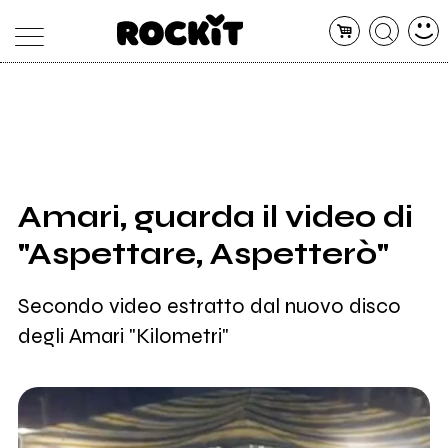
MAGAZINE
DATABASE
ARTICOLI
CONCERTI
ARTISTI
SHOP
Amari, guarda il video di
RADIO
"Aspettare, Aspetterò"
Secondo video estratto dal nuovo disco
degli Amari "Kilometri"