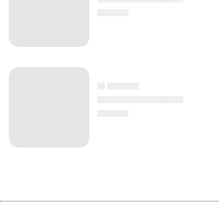
▄▄▄▄
▄ ▄▄▄▄
▄▄▄▄▄▄▄▄▄▄▄
▄▄▄▄