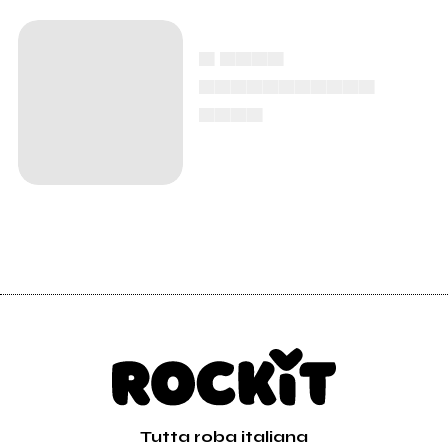
▄ ▄▄▄▄
▄▄▄▄▄▄▄▄▄▄▄
▄▄▄▄
Tutta roba italiana