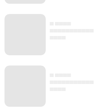
▄ ▄▄▄▄
▄▄▄▄▄▄▄▄▄▄▄
▄▄▄▄
▄ ▄▄▄▄
▄▄▄▄▄▄▄▄▄▄▄
▄▄▄▄