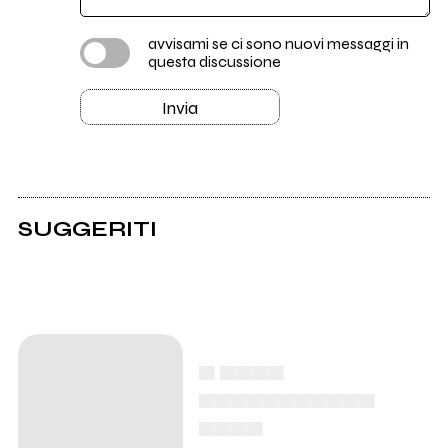
avvisami se ci sono nuovi messaggi in
questa discussione
Invia
SUGGERITI
▄ ▄▄▄▄
▄▄▄▄▄▄▄▄▄▄▄
▄▄▄▄