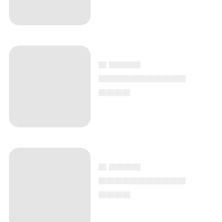
▄ ▄▄▄▄
▄▄▄▄▄▄▄▄▄▄▄
▄▄▄▄
▄ ▄▄▄▄
▄▄▄▄▄▄▄▄▄▄▄
▄▄▄▄