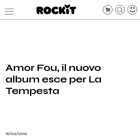
MAGAZINE
DATABASE
ARTICOLI
CONCERTI
ARTISTI
SHOP
Amor Fou, il nuovo
RADIO
album esce per La
Tempesta
16/02/2010