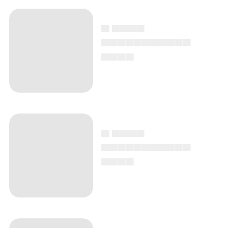
▄ ▄▄▄▄
▄▄▄▄▄▄▄▄▄▄▄
▄▄▄▄
▄ ▄▄▄▄
▄▄▄▄▄▄▄▄▄▄▄
▄▄▄▄