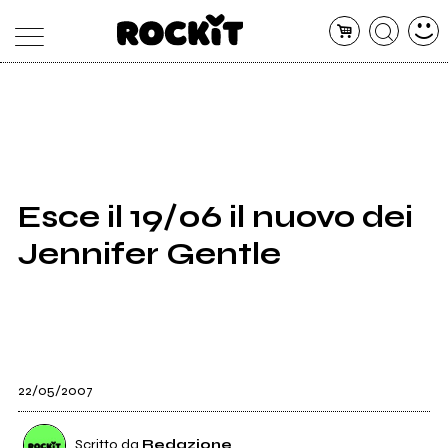
MAGAZINE
DATABASE
ARTICOLI
CONCERTI
ARTISTI
SHOP
Esce il 19/06 il nuovo dei
RADIO
Jennifer Gentle
22/05/2007
Scritto da
Redazione