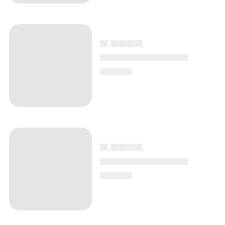
▄ ▄▄▄▄
▄▄▄▄▄▄▄▄▄▄▄
▄▄▄▄
▄ ▄▄▄▄
▄▄▄▄▄▄▄▄▄▄▄
▄▄▄▄