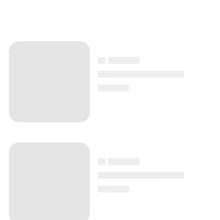
▄ ▄▄▄▄
▄▄▄▄▄▄▄▄▄▄▄
▄▄▄▄
▄ ▄▄▄▄
▄▄▄▄▄▄▄▄▄▄▄
▄▄▄▄