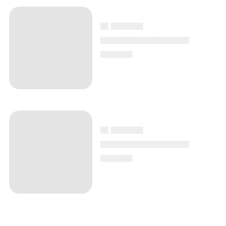
▄ ▄▄▄▄
▄▄▄▄▄▄▄▄▄▄▄
▄▄▄▄
▄ ▄▄▄▄
▄▄▄▄▄▄▄▄▄▄▄
▄▄▄▄