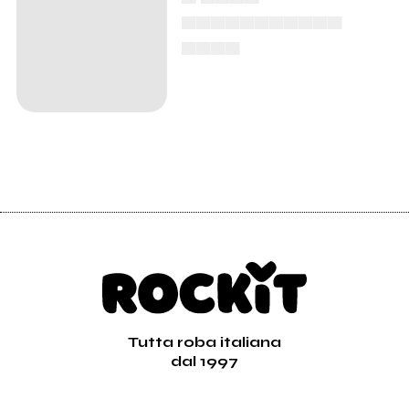
▄▄▄▄▄▄▄▄▄▄▄
▄▄▄▄
Tutta roba italiana
dal 1997