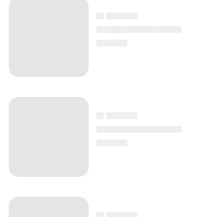
▄ ▄▄▄▄
▄▄▄▄▄▄▄▄▄▄▄
▄▄▄▄
▄ ▄▄▄▄
▄▄▄▄▄▄▄▄▄▄▄
▄▄▄▄
▄ ▄▄▄▄