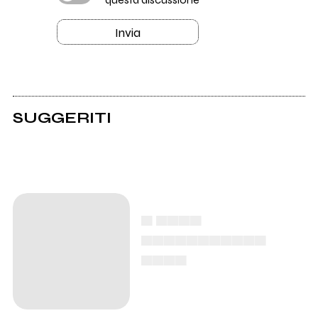
Invia
SUGGERITI
▄ ▄▄▄▄
▄▄▄▄▄▄▄▄▄▄▄
▄▄▄▄