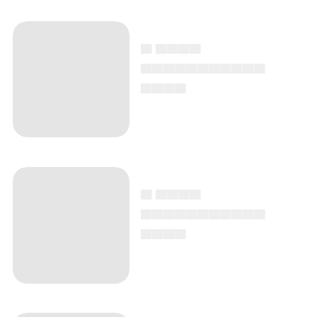
▄ ▄▄▄▄
▄▄▄▄▄▄▄▄▄▄▄
▄▄▄▄
▄ ▄▄▄▄
▄▄▄▄▄▄▄▄▄▄▄
▄▄▄▄