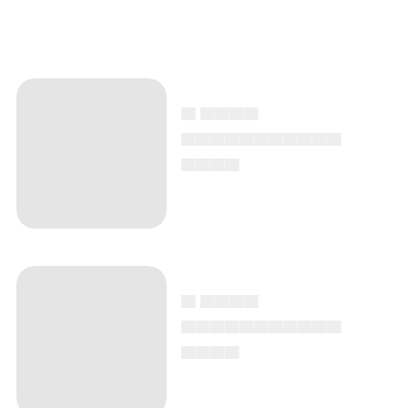
▄ ▄▄▄▄
▄▄▄▄▄▄▄▄▄▄▄
▄▄▄▄
▄ ▄▄▄▄
▄▄▄▄▄▄▄▄▄▄▄
▄▄▄▄