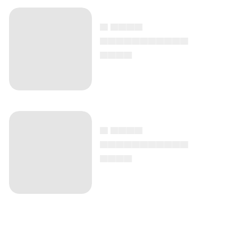
▄ ▄▄▄▄
▄▄▄▄▄▄▄▄▄▄▄
▄▄▄▄
▄ ▄▄▄▄
▄▄▄▄▄▄▄▄▄▄▄
▄▄▄▄