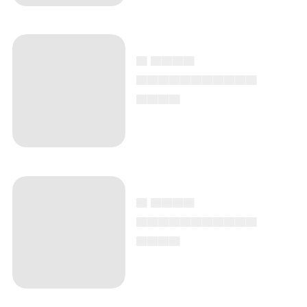
▄ ▄▄▄▄
▄▄▄▄▄▄▄▄▄▄▄
▄▄▄▄
▄ ▄▄▄▄
▄▄▄▄▄▄▄▄▄▄▄
▄▄▄▄