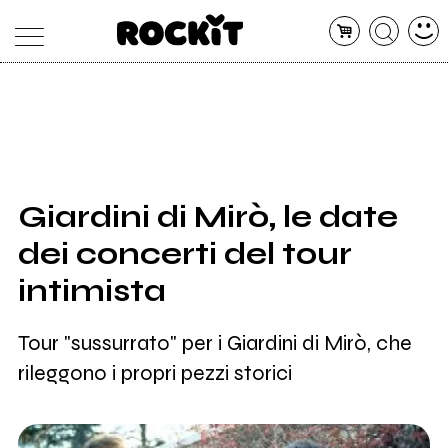
MAGAZINE
DATABASE
ARTICOLI
CONCERTI
ARTISTI
SHOP
Giardini di Mirò, le date
RADIO
dei concerti del tour
intimista
Tour "sussurrato" per i Giardini di Mirò, che
rileggono i propri pezzi storici