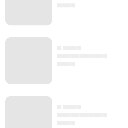
▄▄▄▄
▄ ▄▄▄▄
▄▄▄▄▄▄▄▄▄▄▄
▄▄▄▄
▄ ▄▄▄▄
▄▄▄▄▄▄▄▄▄▄▄
▄▄▄▄