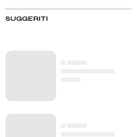
SUGGERITI
▄ ▄▄▄▄
▄▄▄▄▄▄▄▄▄▄▄
▄▄▄▄
▄ ▄▄▄▄
▄▄▄▄▄▄▄▄▄▄▄