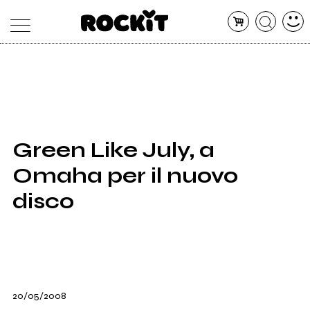
MAGAZINE
DATABASE
ARTICOLI
CONCERTI
ARTISTI
SHOP
Green Like July, a
RADIO
Omaha per il nuovo
disco
20/05/2008