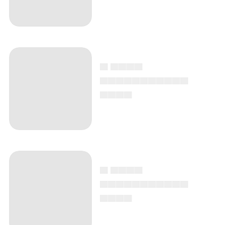
▄ ▄▄▄▄
▄▄▄▄▄▄▄▄▄▄▄
▄▄▄▄
▄ ▄▄▄▄
▄▄▄▄▄▄▄▄▄▄▄
▄▄▄▄