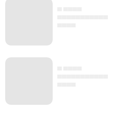
▄ ▄▄▄▄
▄▄▄▄▄▄▄▄▄▄▄
▄▄▄▄
▄ ▄▄▄▄
▄▄▄▄▄▄▄▄▄▄▄
▄▄▄▄