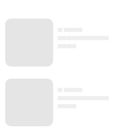
▄ ▄▄▄▄
▄▄▄▄▄▄▄▄▄▄▄
▄▄▄▄
▄ ▄▄▄▄
▄▄▄▄▄▄▄▄▄▄▄
▄▄▄▄