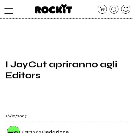
MAGAZINE
DATABASE
ARTICOLI
CONCERTI
ARTISTI
SHOP
I JoyCut apriranno agli
RADIO
Editors
26/10/2007
Scritto da
Redazione