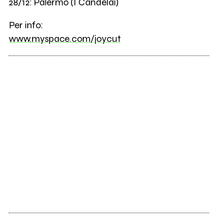
28/12: Palermo (I Candelai)
Per info:
www.myspace.com/joycut