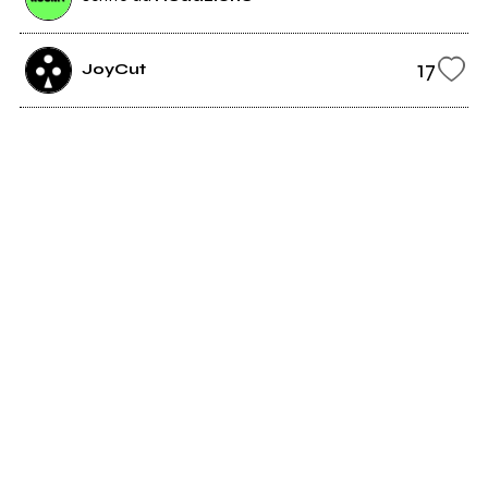
17
JoyCut