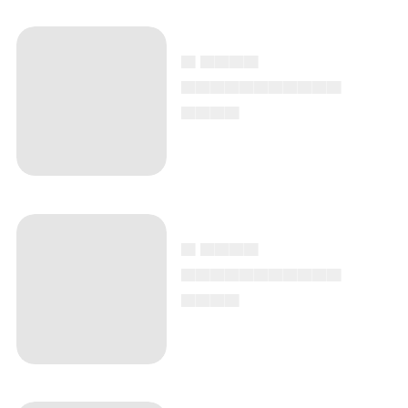
▄ ▄▄▄▄
▄▄▄▄▄▄▄▄▄▄▄
▄▄▄▄
▄ ▄▄▄▄
▄▄▄▄▄▄▄▄▄▄▄
▄▄▄▄