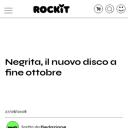
MAGAZINE
DATABASE
ARTICOLI
CONCERTI
ARTISTI
SHOP
Negrita, il nuovo disco a
RADIO
fine ottobre
27/08/2008
Scritto da
Redazione