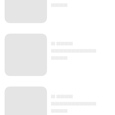
▄▄▄▄
▄ ▄▄▄▄
▄▄▄▄▄▄▄▄▄▄▄
▄▄▄▄
▄ ▄▄▄▄
▄▄▄▄▄▄▄▄▄▄▄
▄▄▄▄