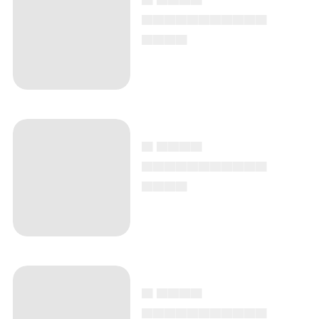
▄▄▄▄▄▄▄▄▄▄▄
▄▄▄▄
▄ ▄▄▄▄
▄▄▄▄▄▄▄▄▄▄▄
▄▄▄▄
▄ ▄▄▄▄
▄▄▄▄▄▄▄▄▄▄▄