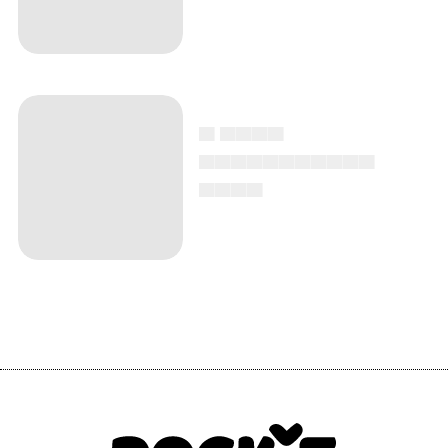
▄ ▄▄▄▄
▄▄▄▄▄▄▄▄▄▄▄
▄▄▄▄