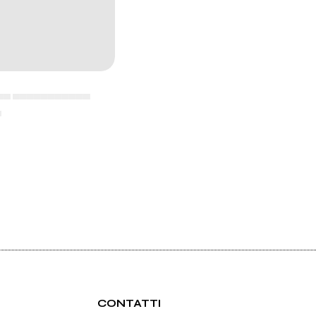
▄▄ ▄▄▄▄▄▄▄▄▄▄▄
▄
CONTATTI