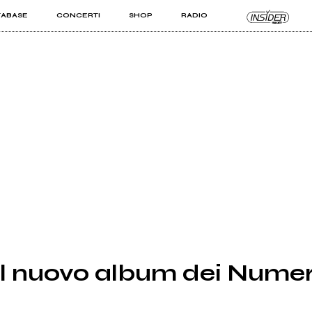
TABASE
CONCERTI
SHOP
RADIO
KIT PRO
ISTI
VIZI
il nuovo album dei Nume