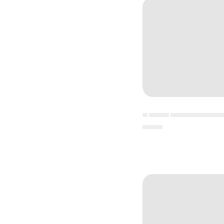
▄ ▄▄▄▄ ▄▄▄▄▄▄▄▄▄▄
▄▄▄▄