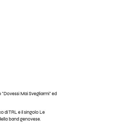
lo "Dovessi Mai Svegliarmi" ed
o di TRL e il singolo Le
 della band genovese.