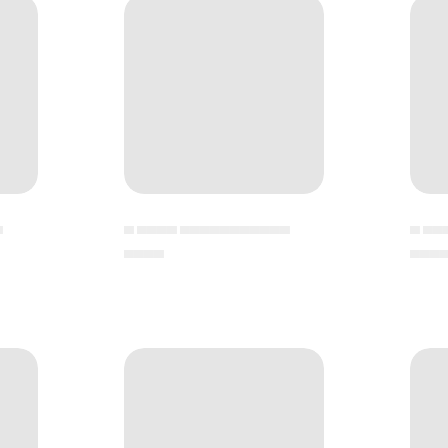
▄
▄ ▄▄▄▄ ▄▄▄▄▄▄▄▄▄▄▄
▄ ▄▄
▄▄▄▄
▄▄▄