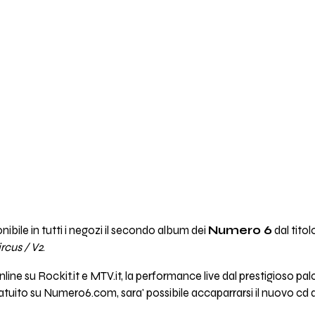
nibile in tutti i negozi il secondo album dei
Numero 6
dal tito
rcus / V2
.
ne su Rockit.it e MTV.it, la performance live dal prestigioso palc
atuito su Numero6.com, sara' possibile accaparrarsi il nuovo cd