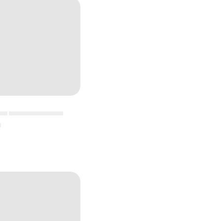
▄▄ ▄▄▄▄▄▄▄▄▄▄▄
▄