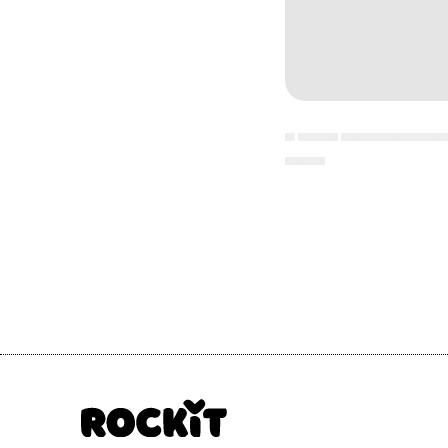
▄ ▄▄▄▄ ▄▄▄▄▄▄▄▄▄▄
▄▄▄▄