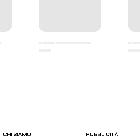
▄
▄ ▄▄▄▄ ▄▄▄▄▄▄▄▄▄▄▄
▄ ▄▄
▄▄▄▄
▄▄▄
CHI SIAMO
PUBBLICITÀ