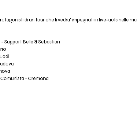
otagonisti di un tour che li vedra' impegnati in live-acts nelle mag
- Support Belle & Sebastian
ano
 Lodi
Padova
enova
e Comunista - Cremona