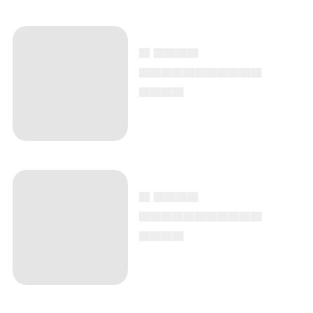
▄ ▄▄▄▄
▄▄▄▄▄▄▄▄▄▄▄
▄▄▄▄
▄ ▄▄▄▄
▄▄▄▄▄▄▄▄▄▄▄
▄▄▄▄