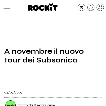
MAGAZINE
DATABASE
ARTICOLI
CONCERTI
ARTISTI
SHOP
A novembre il nuovo
RADIO
tour dei Subsonica
04/07/2007
Scritto da
Redazione