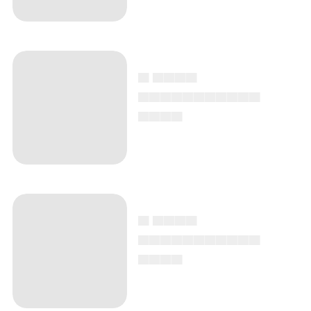
▄ ▄▄▄▄
▄▄▄▄▄▄▄▄▄▄▄
▄▄▄▄
▄ ▄▄▄▄
▄▄▄▄▄▄▄▄▄▄▄
▄▄▄▄