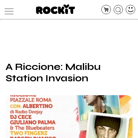
MAGAZINE
DATABASE
ARTICOLI
CONCERTI
ARTISTI
SHOP
A Riccione: Malibu
RADIO
Station Invasion