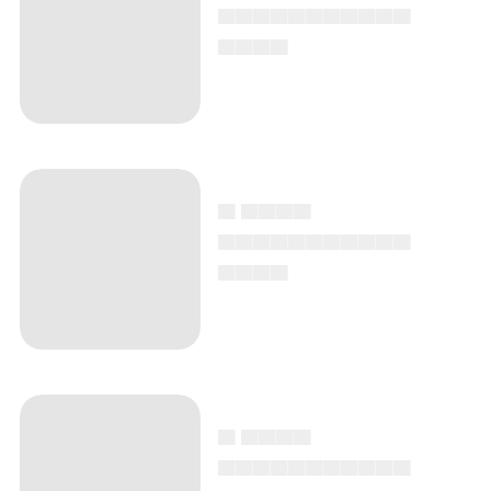
▄▄▄▄▄▄▄▄▄▄▄
▄▄▄▄
▄ ▄▄▄▄
▄▄▄▄▄▄▄▄▄▄▄
▄▄▄▄
▄ ▄▄▄▄
▄▄▄▄▄▄▄▄▄▄▄
▄▄▄▄