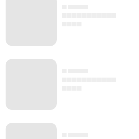
▄ ▄▄▄▄
▄▄▄▄▄▄▄▄▄▄▄
▄▄▄▄
▄ ▄▄▄▄
▄▄▄▄▄▄▄▄▄▄▄
▄▄▄▄
▄ ▄▄▄▄