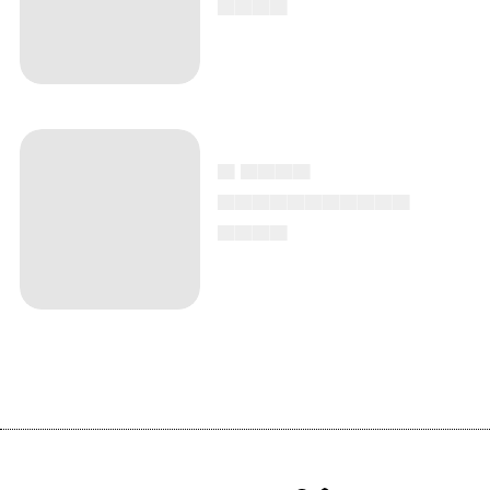
▄ ▄▄▄▄
▄▄▄▄▄▄▄▄▄▄▄
▄▄▄▄