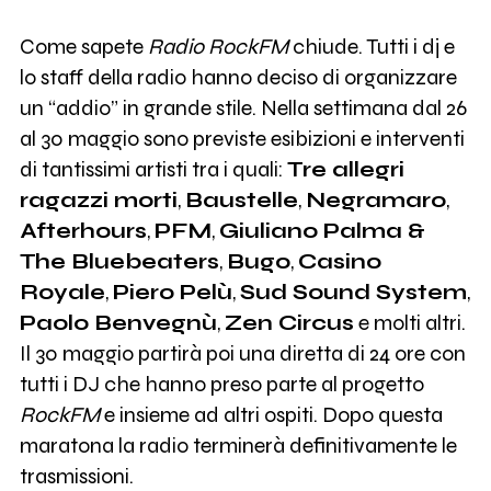
Come sapete
Radio RockFM
chiude. Tutti i dj e
lo staff della radio hanno deciso di organizzare
un “addio” in grande stile. Nella settimana dal 26
al 30 maggio sono previste esibizioni e interventi
di tantissimi artisti tra i quali:
Tre allegri
ragazzi morti
,
Baustelle
,
Negramaro
,
Afterhours
,
PFM
,
Giuliano Palma &
The Bluebeaters
,
Bugo
,
Casino
Royale
,
Piero Pelù
,
Sud Sound System
,
Paolo Benvegnù
,
Zen Circus
e molti altri.
Il 30 maggio partirà poi una diretta di 24 ore con
tutti i DJ che hanno preso parte al progetto
RockFM
e insieme ad altri ospiti. Dopo questa
maratona la radio terminerà definitivamente le
trasmissioni.