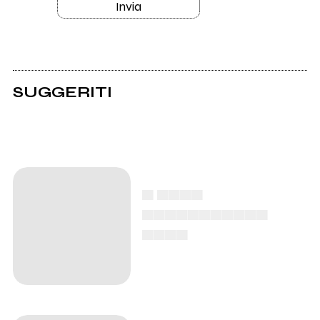
Invia
SUGGERITI
▄ ▄▄▄▄
▄▄▄▄▄▄▄▄▄▄▄
▄▄▄▄