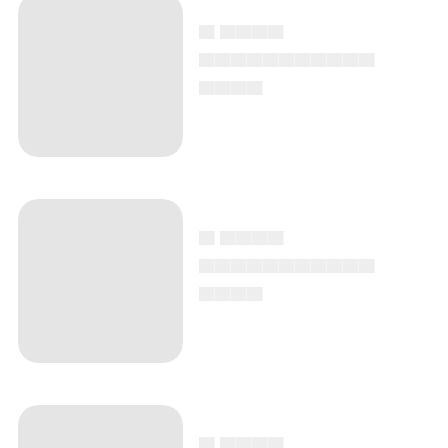
▄ ▄▄▄▄
▄▄▄▄▄▄▄▄▄▄▄
▄▄▄▄
▄ ▄▄▄▄
▄▄▄▄▄▄▄▄▄▄▄
▄▄▄▄
▄ ▄▄▄▄