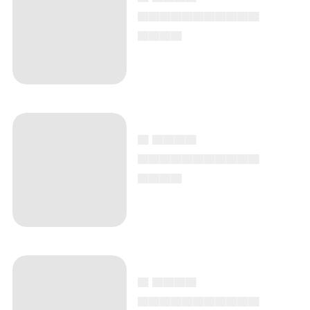
▄▄▄▄▄▄▄▄▄▄▄
▄▄▄▄
▄ ▄▄▄▄
▄▄▄▄▄▄▄▄▄▄▄
▄▄▄▄
▄ ▄▄▄▄
▄▄▄▄▄▄▄▄▄▄▄