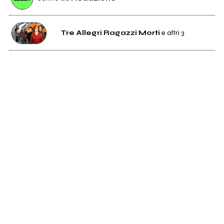
Tre Allegri Ragazzi Morti
e altri 3
1K
Tre Allegri Ragazzi Morti
40
Negramaro
2K
Baustelle
3K
Afterhours