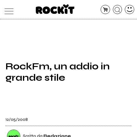
MAGAZINE
DATABASE
ARTICOLI
CONCERTI
ARTISTI
SHOP
RockFm, un addio in
RADIO
grande stile
12/05/2008
Scritto da
Redazione