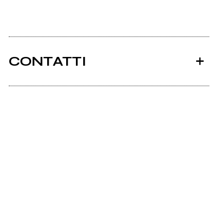
CONTATTI
Ancora nessun utente amministra questa pagina,
puoi farlo tu.
Richiedi la gestione