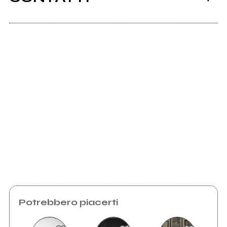
Ancora nessun utente amministra questa pagina,
puoi farlo tu.
2012
Richiedi la gestione
C0V3R5
Potrebbero piacerti