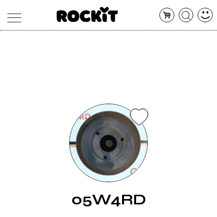
MAGAZINE
DATABASE
ARTICOLI
CONCERTI
ARTISTI
SHOP
RADIO
05W4RD