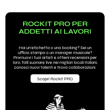
2017
2016
ROCKIT PRO PER
DADDi
DADDi
Tutto Questo Cambierà
DADDi VS EVERYBODY
ADDETTI AI LAVORI
Prod. Herz
Hai un'etichetta o una booking? Sei un
ufficio stampa o un manager musicale?
Promuovi i tuoi artisti e ottieni recensioni per
loro, falli suonare live nei migliori locali italiani,
conosci nuovi talenti e trova collaborazioni.
Scopri Rockit PRO