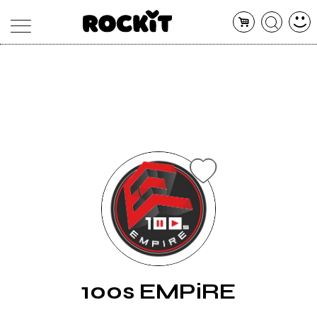
MAGAZINE
DATABASE
ARTICOLI
CONCERTI
ARTISTI
SHOP
RADIO
100s EMPiRE