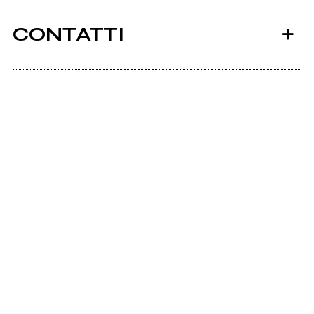
CONTATTI
Scrivi all'utente che amministra la pagina.
2017
2017
DADDi
DADDi
Invia messaggio
Un Paio Di Scarpe Prod.
La Tua Strada Prod.
Herz
Gelo