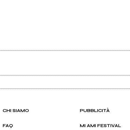
Ancora nessun utente amministra questa pagina, puoi farlo tu.
Richiedi la gestione
CHI SIAMO
PUBBLICITÀ
FAQ
MI AMI FESTIVAL