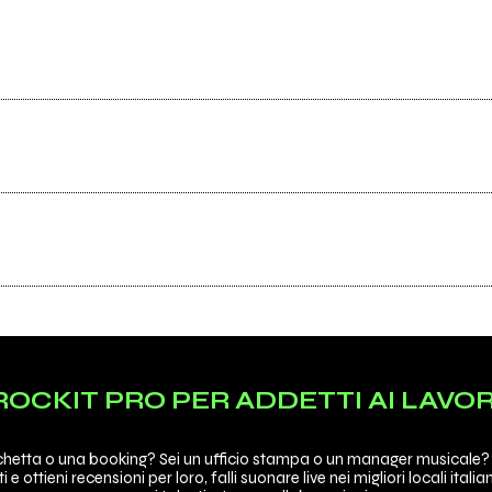
Scrivi all'utente che amministra la pagina.
ROCKIT PRO PER ADDETTI AI LAVOR
Invia messaggio
ichetta o una booking? Sei un ufficio stampa o un manager musicale
sti e ottieni recensioni per loro, falli suonare live nei migliori locali itali