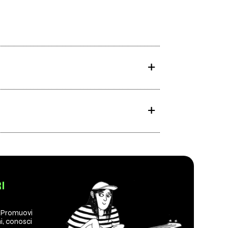
I
? Promuovi
ani, conosci