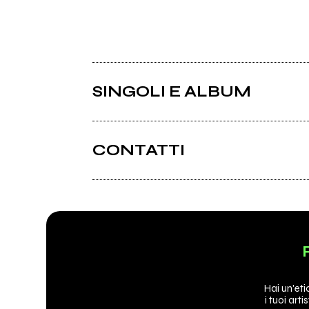
SINGOLI E ALBUM
CONTATTI
2022
Hai un'et
i tuoi arti
Lorenzo Morresi