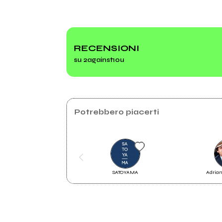
2013
Plastic Feelings Ep
RECENSIONI
su 2against1ou
Mio album
Plast
Potrebbero piacerti
SATOYAMA
Adria
2012
Plastic Feelings Ep