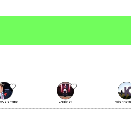
Scrivi all'utente che amministra la pagina.
Invia messaggio
ic Feelings Ep
no Celentano
LNRipley
Kobenhavn 