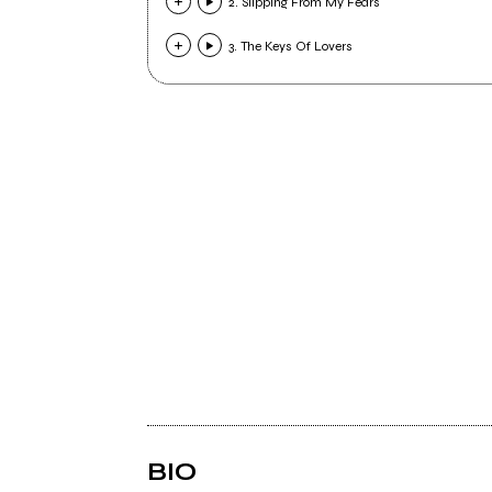
2. Slipping From My Fears
3. The Keys Of Lovers
BIO