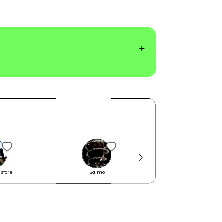
store
Salmo
ovlov