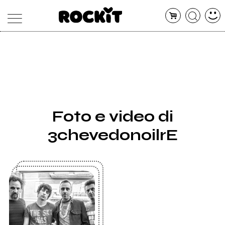
MAGAZINE
DATABASE
ARTICOLI
CONCERTI
ARTISTI
SHOP
Foto e video di
RADIO
3chevedonoilrE