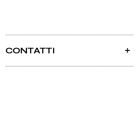
CONTATTI
Ancora nessun utente amministra questa pagina,
puoi farlo tu.
Richiedi la gestione