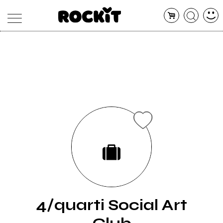
MAGAZINE
DATABASE
ARTICOLI
CONCERTI
ARTISTI
SHOP
RADIO
4/quarti Social Art