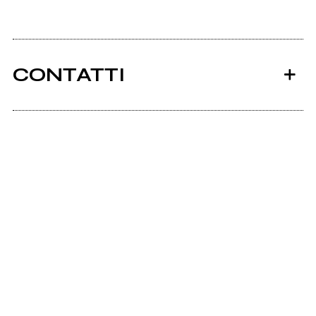
CONTATTI
800sotterranea.tk
Ancora nessun utente amministra questa pagina,
puoi farlo tu.
Richiedi la gestione