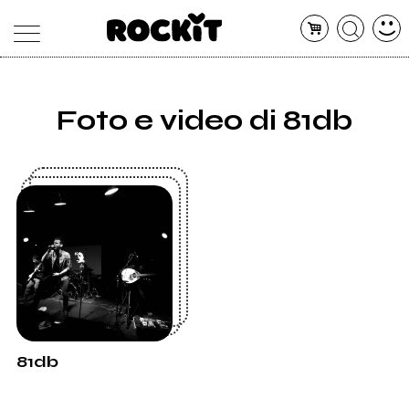
MAGAZINE
Foto e video di 81db
DATABASE
ARTICOLI
CONCERTI
ARTISTI
SHOP
RADIO
81db