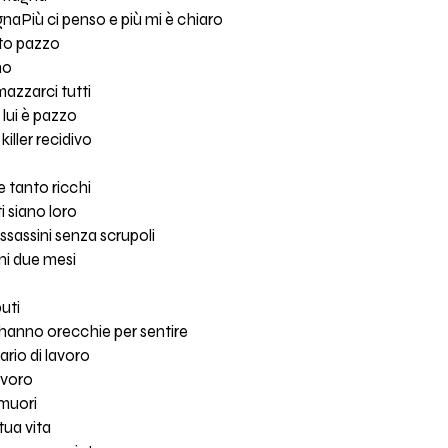
ignaPiù ci penso e più mi è chiaro
ato pazzo
no
mazzarci tutti
lui è pazzo
killer recidivo
 tanto ricchi
i siano loro
 assassini senza scrupoli
ni due mesi
buti
 c'hanno orecchie per sentire
rario di lavoro
avoro
 muori
tua vita