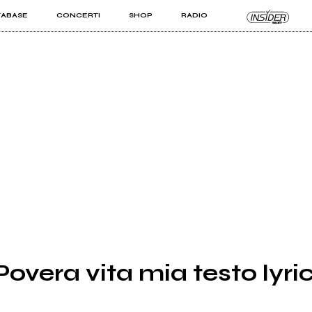
TABASE
CONCERTI
SHOP
RADIO
KIT PRO
ISTI
VIZI
Povera vita mia testo lyri