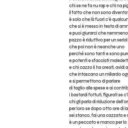
chi se ne fa nu rap e chi na p
il fatto che non sono divent
è solo che là fuori c'è qualcu
che si è messo in testa di am
e puoi giurarci che nemmeno 
pazzo è riduttivo per un serial 
che poi non è neanche uno
perché sono tanti e sono pure
e potenti e sfacciati maledett
e chi cazzo li ha creati, avidi
che intascano un miliardo og
e si permettono di parlare
di taglio alle spese e ai contri
i bastardi fottuti, figurati se
chi gli parla di riduzione dell'o
per loro se dopo otto ore di l
sei stanco, fai una cazzata e
è un peccato e manco per la 