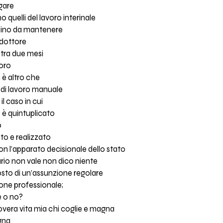
agare
o quelli del lavoro interinale
ambino da mantenere
 dottore
tra due mesi
voro
n è altro che
 di lavoro manuale
l caso in cui
ro è quintuplicato
o
to e realizzato
n l'apparato decisionale dello stato
etario non vale non dico niente
osto di un'assunzione regolare
one professionale;
e o no?
vera vita mia chi coglie e magna
igna