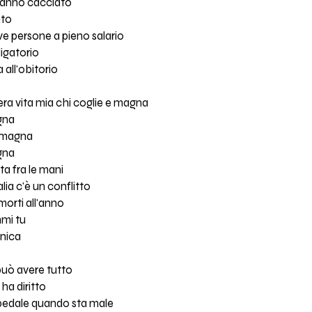
hanno cacciato
ato
ve persone a pieno salario
ligatorio
 all'obitorio
e
a vita mia chi coglie e magna
igna
e magna
igna
sta fra le mani
alia c'è un conflitto
morti all'anno
mmi tu
tnica
può avere tutto
ha diritto
pedale quando sta male