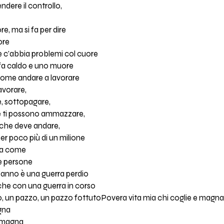
ndere il controllo,
e, ma si fa per dire
ore
 c'abbia problemi col cuore
 fa caldo e uno muore
 come andare a lavorare
lavorare,
re, sottopagare,
e ti possono ammazzare,
ì che deve andare,
er poco più di un milione
 sa come
e persone
i l'anno è una guerra perdio
che con una guerra in corso
o, un pazzo, un pazzo fottutoPovera vita mia chi coglie e magna
igna
e magna