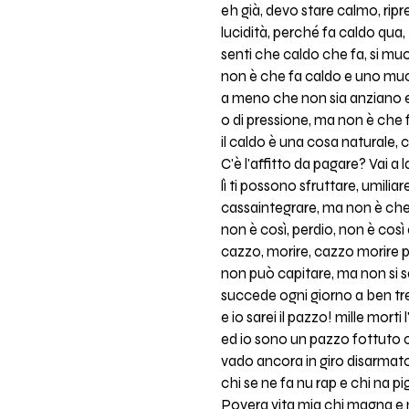
eh già, devo stare calmo, ripre
lucidità, perché fa caldo qua,
senti che caldo che fa, si muor
non è che fa caldo e uno mu
a meno che non sia anziano e
o di pressione, ma non è che
il caldo è una cosa naturale,
C'è l'affitto da pagare? Vai a 
lì ti possono sfruttare, umilia
cassaintegrare, ma non è ch
non è così, perdio, non è cos
cazzo, morire, cazzo morire p
non può capitare, ma non si
succede ogni giorno a ben tr
e io sarei il pazzo! mille mort
ed io sono un pazzo fottuto 
vado ancora in giro disarmat
chi se ne fa nu rap e chi na p
Povera vita mia chi magna 