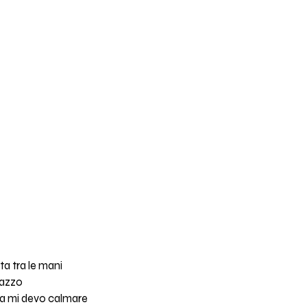
sta tra le mani
pazzo
ua mi devo calmare