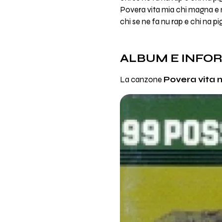
Povera vita mia chi magna 
chi se ne fa nu rap e chi na p
ALBUM E INFO
La canzone
Povera vita 