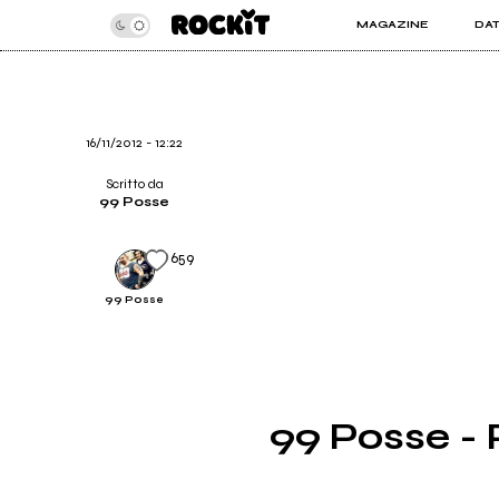
MAGAZINE
DA
INSIDER
ROC
ARTICOLI
ART
RECENSIONI
SER
VIDEO
16/11/2012 - 12:22
Scritto da
99 Posse
659
99 Posse
99 Posse - 