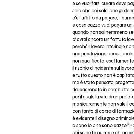
e se vuol farsi curare deve p
solo che coi soldi che gli dann
c'è l'affitto da pagare, il b
e cosa cazzo vuoi pagare un
quando non sai nemmeno se 
c' avrai ancora un fottuto la
perché il lavoro interinale no
una prestazione occasionale
non qualificato, esattamente i
il rischio d'incidente sul lavo
e tutto questo non è capitat
ma è stato pensato, progetta
dal padronato in combutta co
per il quale la vita di un prol
ma sicuramente non vale il c
con tanto di corso di formazi
è evidente il disegno criminal
o sono io che sono pazzo?Po
chi se ne fa nu rap e chi na p