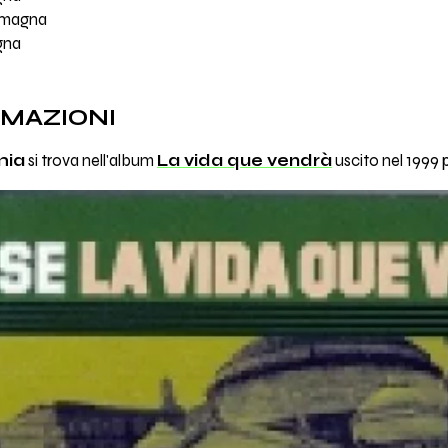
e magna
igna
RMAZIONI
mia
si trova nell'album
La vida que vendrà
uscito nel 1999