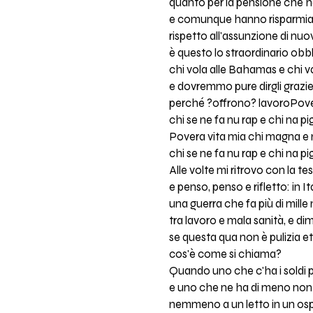
quanto per la pensione che 
e comunque hanno risparmi
rispetto all'assunzione di nuo
è questo lo straordinario obb
chi vola alle Bahamas e chi va
e dovremmo pure dirgli grazi
perché ?offrono? lavoroPover
chi se ne fa nu rap e chi na p
Povera vita mia chi magna 
chi se ne fa nu rap e chi na p
Alle volte mi ritrovo con la te
e penso, penso e rifletto: in It
una guerra che fa più di mille 
tra lavoro e mala sanità, e di
se questa qua non è pulizia e
cos'è come si chiama?
Quando uno che c'ha i soldi 
e uno che ne ha di meno non 
nemmeno a un letto in un os