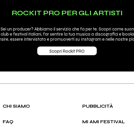
ROCKIT PRO PER GLI ARTISTI
 Sei un producer? Abbiamo il servizio che fa per te. Scopri come suon
 club e festival italiani, far sentire la tua musica a discografici e booki
sire, essere intervistato e promuoverti su Instagram e nelle nostre pla
Scopri Rockit PRO
CHI SIAMO
PUBBLICITÀ
FAQ
MI AMI FESTIVAL