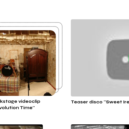
kstage videoclip
Teaser disco ''Sweet I
volution Time''