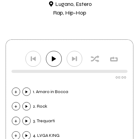
Lugano, Estero
Rap, Hip-Hop
00:00
1. Amaro in Bocca
2. Rock
3. Trequarti
4. LVGA KING