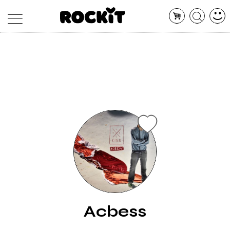
MAGAZINE
DATABASE
ARTICOLI
CONCERTI
ARTISTI
SHOP
RADIO
Acbess