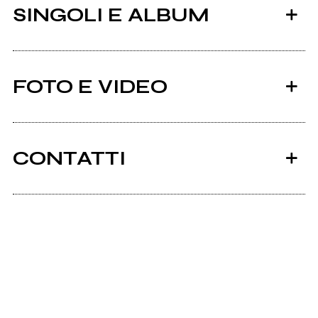
SINGOLI E ALBUM
FOTO E VIDEO
CONTATTI
2012
Twitter
LVGA KING
Facebook
Twitter
Non Toccarmi (feat. MaQs Rossi e Tosca