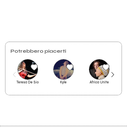
Alberton)
Scrivi all'utente che amministra la pagina.
Invia messaggio
Potrebbero piacerti
LVGA KING
Teresa De Sio
Kyle
Africa Unite
St
Vedi tutti