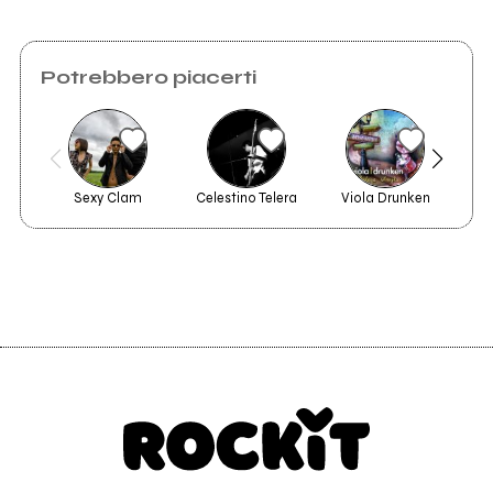
Potrebbero piacerti
Acid Trip
Sexy Clam
Celestino Telera
Viola Drunken
Ca