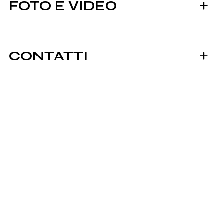
FOTO E VIDEO
CONTATTI
Scrivi all'utente che amministra la pagina.
Invia messaggio
Acid Trip al Km 298 di Lodi