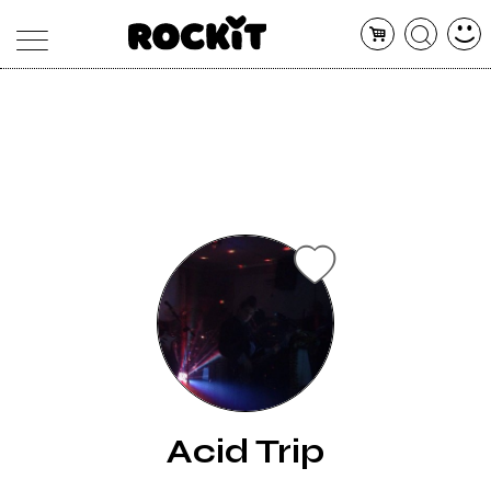
MAGAZINE
DATABASE
ARTICOLI
CONCERTI
ARTISTI
SHOP
RADIO
Acid Trip