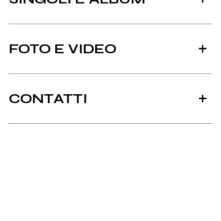
FOTO E VIDEO
CONTATTI
2016
Aphroditerecordslabel.com
Eclittica
Facebook
Alberto Re-About Me-video-storytelling
Scrivi all'utente che amministra la pagina.