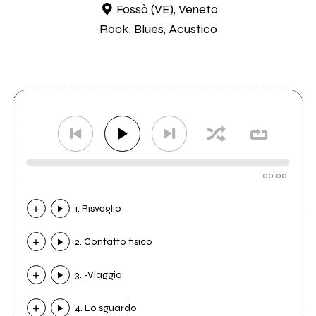
Fossò (VE), Veneto
Rock, Blues, Acustico
00:00
1. Risveglio
2. Contatto fisico
3. -Viaggio
4. Lo sguardo