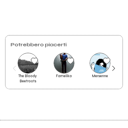
Invia messaggio
Potrebbero piacerti
The Bloody 
Famelika
Mersenne
Chem
Contatto Fisico
Beetroots