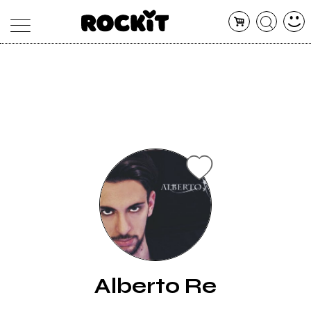
MAGAZINE
DATABASE
ARTICOLI
CONCERTI
ARTISTI
SHOP
RADIO
Alberto Re