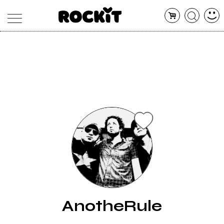
MAGAZINE
DATABASE
ARTICOLI
CONCERTI
ARTISTI
SHOP
RADIO
AnotheRule