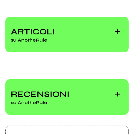
Mio album
ARTICOLI
su AnotheRule
Vedi tutti
Smista CD, la
musica bella e
RECENSIONI
brutta di questa
su AnotheRule
settimana