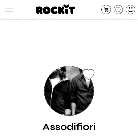
MAGAZINE
DATABASE
ARTICOLI
CONCERTI
ARTISTI
SHOP
RADIO
Assodifiori