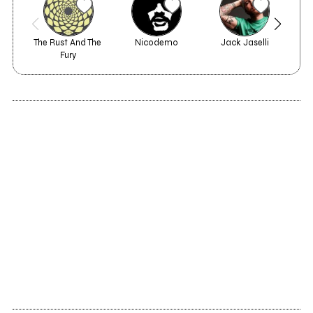
The Rust And The 
Nicodemo
Jack Jaselli
Fury
2013
The light of the rain