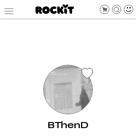
MAGAZINE
DATABASE
ARTICOLI
CONCERTI
ARTISTI
SHOP
RADIO
BThenD