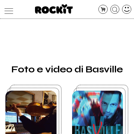
MAGAZINE
DATABASE
ARTICOLI
CONCERTI
ARTISTI
SHOP
Foto e video di Basville
RADIO