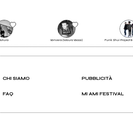
Miura
Vanvera (Mauro Vacca)
Funk Shui Project &
Live
Scrivi all'utente che amministra la pagina.
CHI SIAMO
PUBBLICITÀ
Invia messaggio
FAQ
MI AMI FESTIVAL