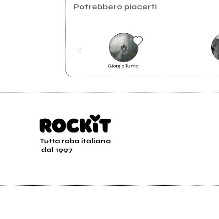
Facebook
2017
Potrebbero piacerti
Mutazione - Profondità in
Superficie
Instagram
Soundcloud.com
Giorgio Tuma
MACCHIA DI ROSA
Tutta roba italiana
dal 1997