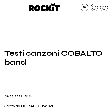
MAGAZINE
DATABASE
ARTICOLI
CONCERTI
ARTISTI
SHOP
Testi canzoni COBALTO
RADIO
band
29/03/2023 - 12:48
Scritto da
COBALTO band