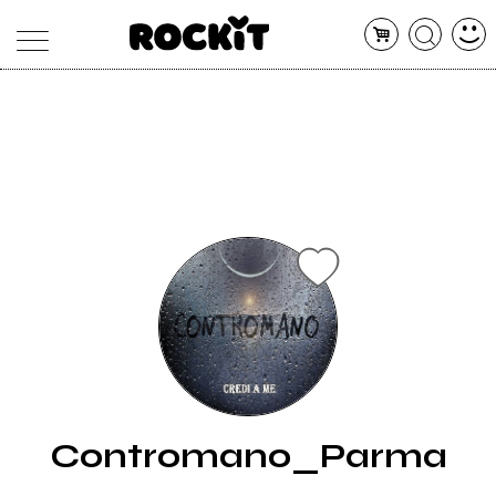
MAGAZINE
DATABASE
ARTICOLI
CONCERTI
ARTISTI
SHOP
RADIO
Contromano_Parma