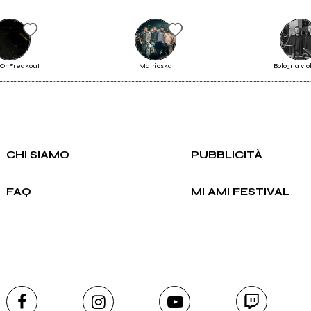
Ancora nessun utente amministra questa pagina, puoi farlo tu.
Richiedi la gestione
0
 fanno tutti
 Or Freakout
Matrioska
Bologna vi
CHI SIAMO
PUBBLICITÀ
FAQ
MI AMI FESTIVAL