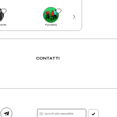
olenta
Flyindolly
De Mì & The Public Rel
CONTATTI
Iscriviti alla newsletter