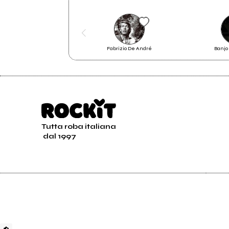
2020
202
Tu vivi
Come
Fabrizio De André
Banjo
Tutta roba italiana
dal 1997