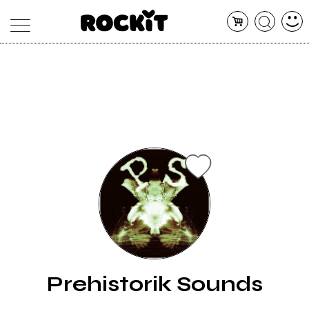
MAGAZINE
DATABASE
ARTICOLI
CONCERTI
ARTISTI
SHOP
RADIO
Prehistorik Sounds