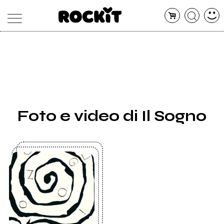
MAGAZINE
DATABASE
ARTICOLI
CONCERTI
ARTISTI
SHOP
Foto e video di Il Sogno
RADIO