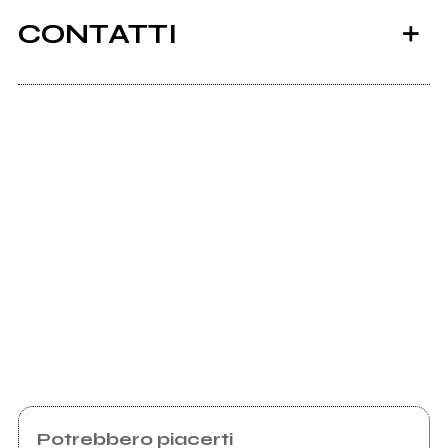
CONTATTI
Scrivi all'utente che amministra la pagina.
Invia messaggio
Potrebbero piacerti