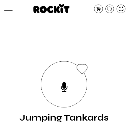
MAGAZINE
DATABASE
ARTICOLI
CONCERTI
ARTISTI
SHOP
RADIO
Jumping Tankards