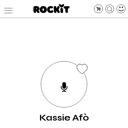
MAGAZINE
DATABASE
ARTICOLI
CONCERTI
ARTISTI
SHOP
RADIO
Kassie Afò