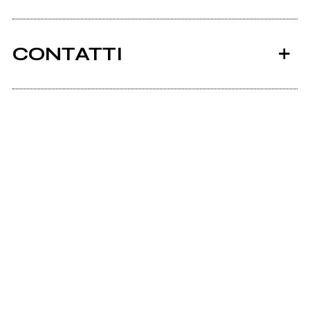
CONTATTI
Ancora nessun utente amministra questa pagina,
puoi farlo tu.
Richiedi la gestione