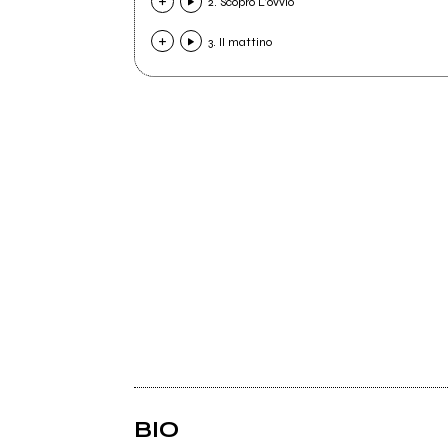
2. Scopro L’ovvio
3. Il mattino
BIO