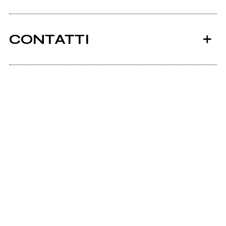
CONTATTI
Ancora nessun utente amministra questa pagina,
puoi farlo tu.
Richiedi la gestione