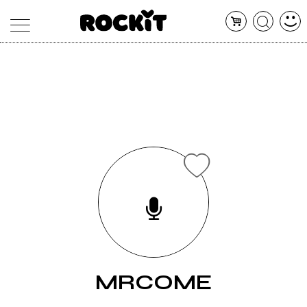
MAGAZINE
DATABASE
ARTICOLI
CONCERTI
ARTISTI
SHOP
RADIO
MRCOME