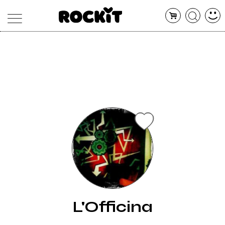
MAGAZINE
DATABASE
ARTICOLI
CONCERTI
ARTISTI
SHOP
RADIO
L'Officina