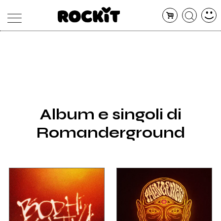
MAGAZINE
DATABASE
ARTICOLI
CONCERTI
ARTISTI
SHOP
Album e singoli di
RADIO
Romanderground