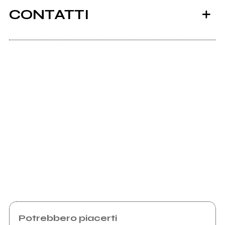
CONTATTI
Youtube
Instagram
Facebook
You can't buy my love
Scrivi all'utente che amministra la pagina.
Invia messaggio
Potrebbero piacerti