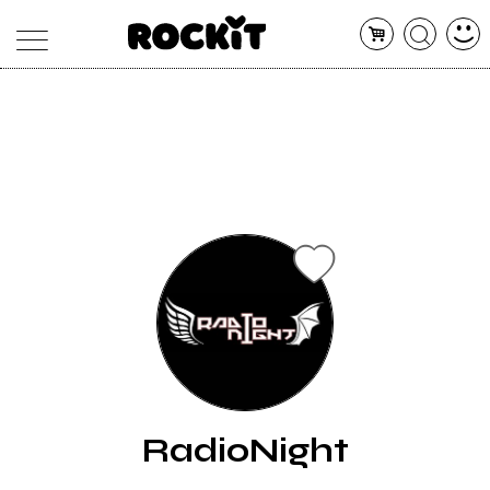
MAGAZINE
DATABASE
ARTICOLI
CONCERTI
ARTISTI
SHOP
RADIO
RadioNight